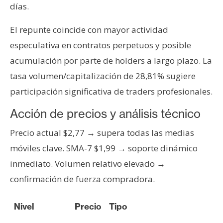
T
días.
e
m
El repunte coincide con mayor actividad
a
especulativa en contratos perpetuos y posible
s
acumulación por parte de holders a largo plazo. La
tasa volumen/capitalización de 28,81% sugiere
R
participación significativa de traders profesionales.
e
c
Acción de precios y análisis técnico
u
Precio actual $2,77 → supera todas las medias
r
s
móviles clave. SMA-7 $1,99 → soporte dinámico
o
inmediato. Volumen relativo elevado →
s
confirmación de fuerza compradora.
C
Nivel
Precio
Tipo
o