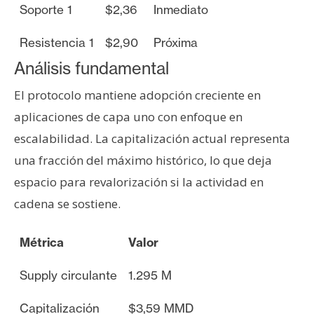
Soporte 1
$2,36
Inmediato
n
t
Resistencia 1
$2,90
Próxima
a
c
Análisis fundamental
t
El protocolo mantiene adopción creciente en
o
y
aplicaciones de capa uno con enfoque en
P
escalabilidad. La capitalización actual representa
u
una fracción del máximo histórico, lo que deja
b
espacio para revalorización si la actividad en
l
cadena se sostiene.
i
c
i
Métrica
Valor
d
a
Supply circulante
1.295 M
d
Capitalización
$3,59 MMD