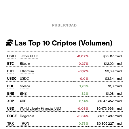
PUBLICIDAD
Las Top 10 Criptos (Volumen)
USDT
Tether USDt
-0,02%
$29,07 mmd
BTC
Bitcoin
-0,37%
$12,02 mmd
ETH
Ethereum
-0,17%
$3,69 mmd
USDC
USDC
-0,0%
$3,34 mmd
SOL
Solana
1,75%
$1,3 mmd
BNB
BNB
1,32%
$1,08 mmd
XRP
XRP
0,14%
$0,647 452 mmd
USD1
World Liberty Financial USD
-0,06%
$0,473 996 mmd
DOGE
Dogecoin
-0,34%
$0,397 497 mmd
TRX
TRON
0,75%
$0,305 227 mmd