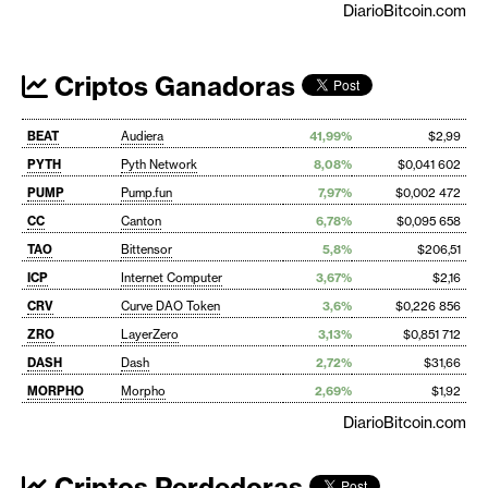
DiarioBitcoin.com
Criptos Ganadoras
BEAT
Audiera
41,99%
$2,99
PYTH
Pyth Network
8,08%
$0,041 602
PUMP
Pump.fun
7,97%
$0,002 472
CC
Canton
6,78%
$0,095 658
TAO
Bittensor
5,8%
$206,51
ICP
Internet Computer
3,67%
$2,16
CRV
Curve DAO Token
3,6%
$0,226 856
ZRO
LayerZero
3,13%
$0,851 712
DASH
Dash
2,72%
$31,66
MORPHO
Morpho
2,69%
$1,92
DiarioBitcoin.com
Criptos Perdedoras