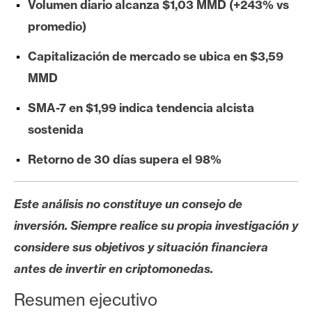
Volumen diario alcanza $1,03 MMD (+243% vs
e
promedio)
r
e
Capitalización de mercado se ubica en $3,59
u
MMD
m
SMA-7 en $1,99 indica tendencia alcista
sostenida
I
A
Retorno de 30 días supera el 98%
A
Este análisis no constituye un consejo de
n
inversión. Siempre realice su propia investigación y
á
considere sus objetivos y situación financiera
l
i
antes de invertir en criptomonedas.
s
Resumen ejecutivo
i