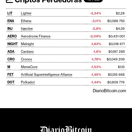
LIT
Lighter
-3,34%
$2,28
ENA
Ethena
-3,11%
$0,088 753
INJ
Injective
-2,8%
$4,39
AERO
Aerodrome Finance
-2,09%
$0,431 001
NIGHT
Midnight
-1,83%
$0,018 671
ADA
Cardano
-1,8%
$0,197 285
CRO
Cronos
-1,78%
$0,049 209
M
MemeCore
-1,53%
$1,13
FET
Artificial Superintelligence Alliance
-1,45%
$0,136 668
DOT
Polkadot
-1,44%
$0,809 776
DiarioBitcoin.com