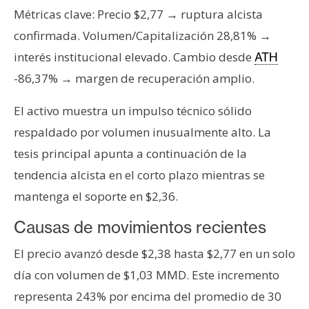
s
Métricas clave: Precio $2,77 → ruptura alcista
confirmada. Volumen/Capitalización 28,81% →
N
interés institucional elevado. Cambio desde
ATH
o
-86,37% → margen de recuperación amplio.
t
a
El activo muestra un impulso técnico sólido
s
respaldado por volumen inusualmente alto. La
d
tesis principal apunta a continuación de la
e
P
tendencia alcista en el corto plazo mientras se
r
mantenga el soporte en $2,36.
e
Causas de movimientos recientes
n
s
El precio avanzó desde $2,38 hasta $2,77 en un solo
a
día con volumen de $1,03 MMD. Este incremento
representa 243% por encima del promedio de 30