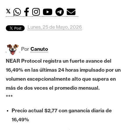
c
a
𝕏
d
o
Lunes, 25 de Mayo, 2026
s
Por
Canuto
B
i
NEAR Protocol registra un fuerte avance del
t
16,49% en las últimas 24 horas impulsado por un
c
o
volumen excepcionalmente alto que supera en
i
más de dos veces el promedio mensual.
n
***
Precio actual $2,77 con ganancia diaria de
E
16,49%
t
h