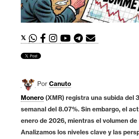
t
h
e
r
𝕏
e
u
m
I
Por
Canuto
A
Monero
(XMR) registra una subida del 
semanal del 8.07%. Sin embargo, el ac
A
n
enero de 2026, mientras el volumen de n
á
Analizamos los niveles clave y las pers
l