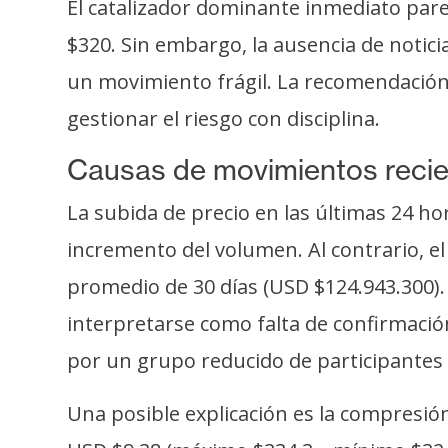
o
El catalizador dominante inmediato pare
s
$320. Sin embargo, la ausencia de notic
un movimiento frágil. La recomendación 
C
gestionar el riesgo con disciplina.
o
n
Causas de movimientos reci
t
La subida de precio en las últimas 24 ho
a
c
incremento del volumen. Al contrario, e
t
promedio de 30 días (USD $124.943.300). 
o
y
interpretarse como falta de confirmació
P
por un grupo reducido de participantes
u
b
Una posible explicación es la compresión
l