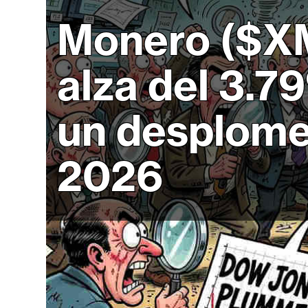
r
c
Monero ($XM
a
d
alza del 3.7
o
s
un desplome 
B
2026
i
t
c
o
i
n
E