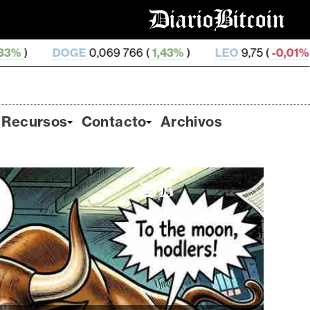
0,069 766 (
1,43%
)
LEO
9,75 (
-0,01%
)
ZEC
507,17 
Recursos
Contacto
Archivos