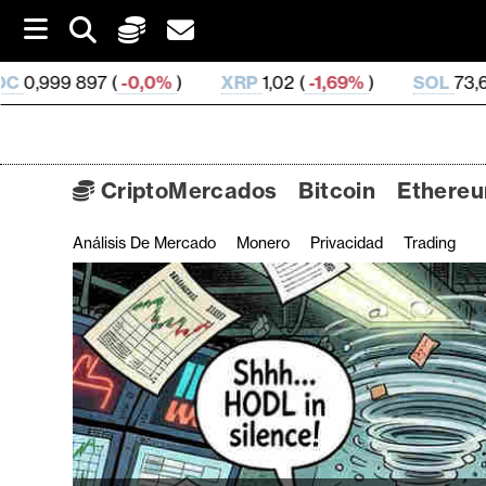
S
k
i
,0%
)
XRP
1,02 (
-1,69%
)
SOL
73,66 (
0,71%
)
T
p
t
o
c
o
CriptoMercados
Bitcoin
Ethere
n
t
Análisis De Mercado
Monero
Privacidad
Trading
C
e
n
r
t
i
p
t
o
M
e