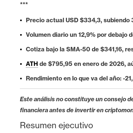
i
***
s
i
Precio actual USD $334,3, subiendo 
s
Volumen diario un 12,9% por debajo d
N
Cotiza bajo la SMA-50 de $341,16, re
o
ATH
de $795,95 en enero de 2026, aú
t
a
Rendimiento en lo que va del año: -2
s
d
e
Este análisis no constituye un consejo de
P
financiera antes de invertir en criptomo
r
e
Resumen ejecutivo
n