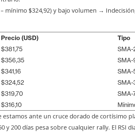
 – mínimo $324,92) y bajo volumen → Indecisión
Precio (USD)
Tipo
$381,75
SMA-
$356,35
SMA-
$341,16
SMA-
$324,52
SMA-
$319,70
SMA-
$316,10
Mínim
ue estamos ante un cruce dorado de cortísimo pl
y 200 días pesa sobre cualquier rally. El RSI di