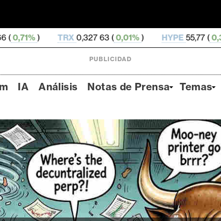
RX
0,327 63 (
0,01%
)
HYPE
55,77 (
0,33%
)
DOGE
PUBLICIDAD
um
IA
Análisis
Notas de Prensa
Temas