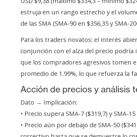
USD $9,38 (máximo $334,3 – mínimo $324,
i
c
estruja en un rango estrecho y el volum
i
de las SMA (SMA-90 en $356,35 y SMA-200
d
a
Para los traders novatos: el interés abi
d
conjunción con el alza del precio podría
que los compradores agresivos tomen el 
promedio de 1.99%, lo que refuerza la fal
Acción de precios y análisis 
Dato → Implicación:
• Precio supera SMA-7 ($319,7) y SMA-15
• Precio aún por debajo de SMA-50 ($341,
correctivo hasta que se demuestre lo co