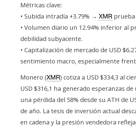
s
Métricas clave:
a
• Subida intradía +3.79% →
prueba r
XMR
• Volumen diario un 12.94% inferior al 
T
debilidad subyacente.
e
• Capitalización de mercado de USD $6.27
m
a
sentimiento macro, especialmente frente
s
Monero (
) cotiza a USD $334,3 al ci
XMR
USD $316,1 ha generado esperanzas de un
R
e
una pérdida del 58% desde su ATH de US
c
de año. La tesis de inversión actual des
u
r
en cadena y la presión vendedora reflej
s