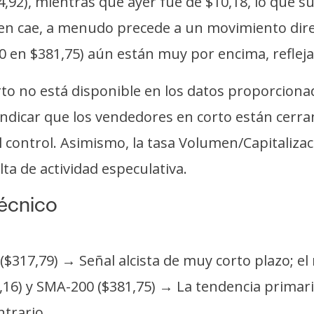
92), mientras que ayer fue de $10,18, lo que sug
en cae, a menudo precede a un movimiento direc
 en $381,75) aún están muy por encima, refleja
erto no está disponible en los datos proporcion
 indicar que los vendedores en corto están cerr
control. Asimismo, la tasa Volumen/Capitalizaci
ta de actividad especulativa.
técnico
 ($317,79) → Señal alcista de muy corto plazo; 
16) y SMA-200 ($381,75) → La tendencia primaria
ntrario.