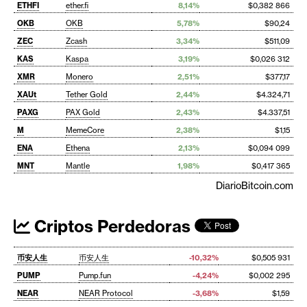
ETHFI
ether.fi
8,14%
$0,382 866
OKB
OKB
5,78%
$90,24
ZEC
Zcash
3,34%
$511,09
KAS
Kaspa
3,19%
$0,026 312
XMR
Monero
2,51%
$377,17
XAUt
Tether Gold
2,44%
$4.324,71
PAXG
PAX Gold
2,43%
$4.337,51
M
MemeCore
2,38%
$1,15
ENA
Ethena
2,13%
$0,094 099
MNT
Mantle
1,98%
$0,417 365
DiarioBitcoin.com
Criptos Perdedoras
币安人生
币安人生
-10,32%
$0,505 931
PUMP
Pump.fun
-4,24%
$0,002 295
NEAR
NEAR Protocol
-3,68%
$1,59