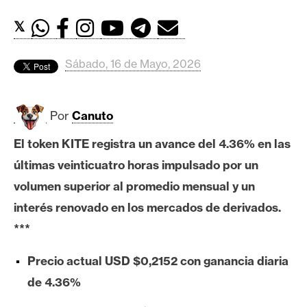
c
a
𝕏
d
o
Sábado, 16 de Mayo, 2026
s
Por
Canuto
B
i
El token KITE registra un avance del 4.36% en las
t
últimas veinticuatro horas impulsado por un
c
o
volumen superior al promedio mensual y un
i
interés renovado en los mercados de derivados.
n
***
Precio actual USD $0,2152 con ganancia diaria
E
de 4.36%
t
h