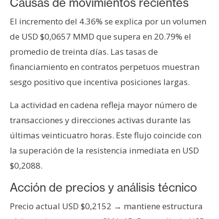
T
Causas de movimientos recientes
e
El incremento del 4.36% se explica por un volumen
m
de USD $0,0657 MMD que supera en 20.79% el
a
s
promedio de treinta días. Las tasas de
financiamiento en contratos perpetuos muestran
sesgo positivo que incentiva posiciones largas.
R
e
La actividad en cadena refleja mayor número de
c
u
transacciones y direcciones activas durante las
r
últimas veinticuatro horas. Este flujo coincide con
s
la superación de la resistencia inmediata en USD
o
$0,2088.
s
Acción de precios y análisis técnico
C
Precio actual USD $0,2152 → mantiene estructura
o