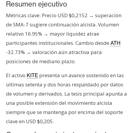
s
Resumen ejecutivo
Métricas clave: Precio USD $0,2152 → superación
N
de SMA-7 sugiere continuación alcista. Volumen
o
relativo 16.95% → mayor liquidez atrae
t
participantes institucionales. Cambio desde
ATH
a
-32.73% → valoración aún atractiva para
s
d
posiciones de mediano plazo.
e
P
El activo
presenta un avance sostenido en las
KITE
r
últimas setenta y dos horas respaldado por datos
e
de volumen y derivados. La tesis principal apunta a
n
una posible extensión del movimiento alcista
s
siempre que se mantenga por encima del soporte
a
clave en USD $0,205.