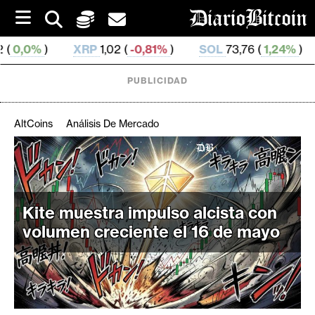
S
k
i
XRP
1,02 (
-0,81%
)
SOL
73,76 (
1,24%
)
TRX
0,327 1
p
t
o
PUBLICIDAD
c
o
n
AltCoins
Análisis De Mercado
t
e
C
n
r
t
i
Kite muestra impulso alcista con
p
t
volumen creciente el 16 de mayo
o
M
e
r