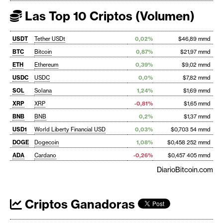
Las Top 10 Criptos (Volumen)
USDT
Tether USDt
0,02%
$46,89 mmd
BTC
Bitcoin
0,87%
$21,97 mmd
ETH
Ethereum
0,39%
$9,02 mmd
USDC
USDC
0,0%
$7,82 mmd
SOL
Solana
1,24%
$1,69 mmd
XRP
XRP
-0,81%
$1,65 mmd
BNB
BNB
0,2%
$1,37 mmd
USD1
World Liberty Financial USD
0,03%
$0,703 54 mmd
DOGE
Dogecoin
1,08%
$0,458 252 mmd
ADA
Cardano
-0,26%
$0,457 405 mmd
DiarioBitcoin.com
Criptos Ganadoras