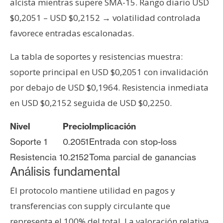
alcista mientras supere SMA-15. Rango diario USD
n
$0,2051 – USD $0,2152 → volatilidad controlada
t
a
favorece entradas escalonadas.
c
La tabla de soportes y resistencias muestra:
t
o
soporte principal en USD $0,2051 con invalidación
y
por debajo de USD $0,1964. Resistencia inmediata
P
en USD $0,2152 seguida de USD $0,2250.
u
b
Nivel
Precio
Implicación
l
Soporte 1
0.2051
Entrada con stop-loss
i
c
Resistencia 1
0.2152
Toma parcial de ganancias
i
Análisis fundamental
d
El protocolo mantiene utilidad en pagos y
a
transferencias con supply circulante que
d
representa el 100% del total. La valoración relativa