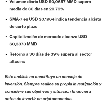
Volumen diario USD $0,0657 MMD supera
e
media de 30 días en 20.79%
r
e
SMA-7 en USD $0,1964 indica tendencia alcista
u
de corto plazo
m
Capitalización de mercado alcanza USD
$0,3873 MMD
I
A
Retorno a 30 días de 39% supera al sector
altcoins
A
n
Este análisis no constituye un consejo de
á
inversión. Siempre realice su propia investigación y
l
i
considere sus objetivos y situación financiera
s
antes de invertir en criptomonedas.
i