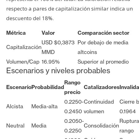
respecto a pares de capitalización similar indica un
descuento del 18%.
Métrica
Valor
Comparación sector
USD $0,3873
Por debajo de media
Capitalización
MMD
altcoins
Volumen/Cap
16.95%
Superior al promedio
Escenarios y niveles probables
Rango
Escenario
Probabilidad
Catalizadores
Invalid
precio
0.2250-
Continuidad
Cierre 
Alcista
Media-alta
0.2450
volumen
0.1964
0.2050-
Ruptur
Neutral
Media
Consolidación
0.2250
rango