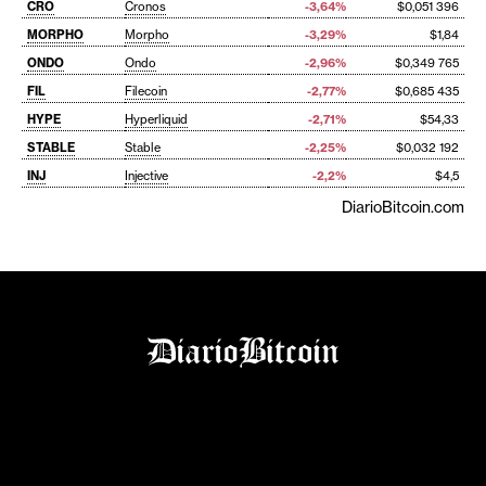
CRO
Cronos
-3,64%
$0,051 396
MORPHO
Morpho
-3,29%
$1,84
ONDO
Ondo
-2,96%
$0,349 765
FIL
Filecoin
-2,77%
$0,685 435
HYPE
Hyperliquid
-2,71%
$54,33
STABLE
Stable
-2,25%
$0,032 192
INJ
Injective
-2,2%
$4,5
DiarioBitcoin.com