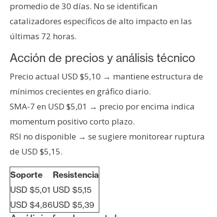
T
promedio de 30 días. No se identifican
e
catalizadores específicos de alto impacto en las
m
últimas 72 horas.
a
s
Acción de precios y análisis técnico
Precio actual USD $5,10 → mantiene estructura de
R
mínimos crecientes en gráfico diario.
e
c
SMA-7 en USD $5,01 → precio por encima indica
u
momentum positivo corto plazo.
r
RSI no disponible → se sugiere monitorear ruptura
s
de USD $5,15.
o
s
Soporte
Resistencia
USD $5,01
USD $5,15
C
USD $4,86
USD $5,39
o