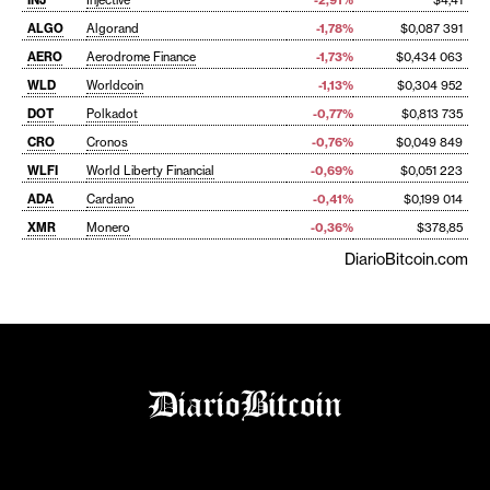
ALGO
Algorand
-1,78%
$0,087 391
AERO
Aerodrome Finance
-1,73%
$0,434 063
WLD
Worldcoin
-1,13%
$0,304 952
DOT
Polkadot
-0,77%
$0,813 735
CRO
Cronos
-0,76%
$0,049 849
WLFI
World Liberty Financial
-0,69%
$0,051 223
ADA
Cardano
-0,41%
$0,199 014
XMR
Monero
-0,36%
$378,85
DiarioBitcoin.com