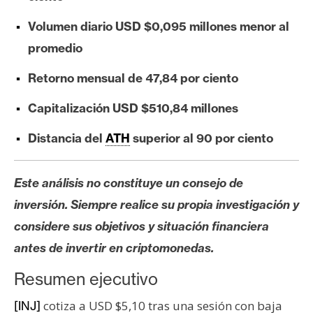
e
Volumen diario USD $0,095 millones menor al
r
e
promedio
u
Retorno mensual de 47,84 por ciento
m
Capitalización USD $510,84 millones
I
Distancia del
ATH
superior al 90 por ciento
A
Este análisis no constituye un consejo de
A
inversión. Siempre realice su propia investigación y
n
considere sus objetivos y situación financiera
á
antes de invertir en criptomonedas.
l
i
Resumen ejecutivo
s
i
cotiza a USD $5,10 tras una sesión con baja
[INJ]