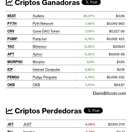
Criptos Ganadoras
BEAT
Audiera
45,21%
$3,06
PYTH
Pyth Network
7,48%
$0,040 983
CRV
Curve DAO Token
7,06%
$0,227 06
PUMP
Pump.fun
6,78%
$0,002 422
TAO
Bittensor
6,35%
$205,61
APT
Aptos
5,22%
$0,606 98
MORPHO
Morpho
4,9%
$1,93
ICP
Internet Computer
4,82%
$2,19
PENGU
Pudgy Penguins
4,79%
$0,006 332
OKB
OKB
3,91%
$94,87
DiarioBitcoin.com
Criptos Perdedoras
JST
JUST
-4,58%
$0,100 279
INJ
Injective
-2,91%
$4,41