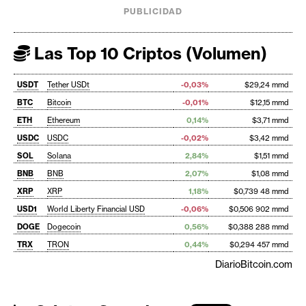
PUBLICIDAD
Las Top 10 Criptos (Volumen)
USDT
Tether USDt
-0,03%
$29,24 mmd
BTC
Bitcoin
-0,01%
$12,15 mmd
ETH
Ethereum
0,14%
$3,71 mmd
USDC
USDC
-0,02%
$3,42 mmd
SOL
Solana
2,84%
$1,51 mmd
BNB
BNB
2,07%
$1,08 mmd
XRP
XRP
1,18%
$0,739 48 mmd
USD1
World Liberty Financial USD
-0,06%
$0,506 902 mmd
DOGE
Dogecoin
0,56%
$0,388 288 mmd
TRX
TRON
0,44%
$0,294 457 mmd
DiarioBitcoin.com