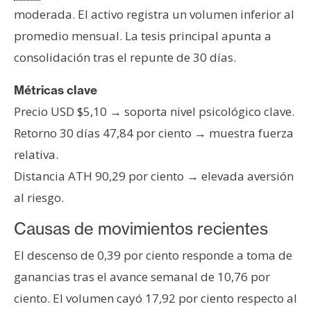
s
moderada. El activo registra un volumen inferior al
promedio mensual. La tesis principal apunta a
N
consolidación tras el repunte de 30 días.
o
t
Métricas clave
a
Precio USD $5,10 → soporta nivel psicológico clave.
s
Retorno 30 días 47,84 por ciento → muestra fuerza
d
relativa.
e
P
Distancia ATH 90,29 por ciento → elevada aversión
r
al riesgo.
e
Causas de movimientos recientes
n
s
El descenso de 0,39 por ciento responde a toma de
a
ganancias tras el avance semanal de 10,76 por
ciento. El volumen cayó 17,92 por ciento respecto al