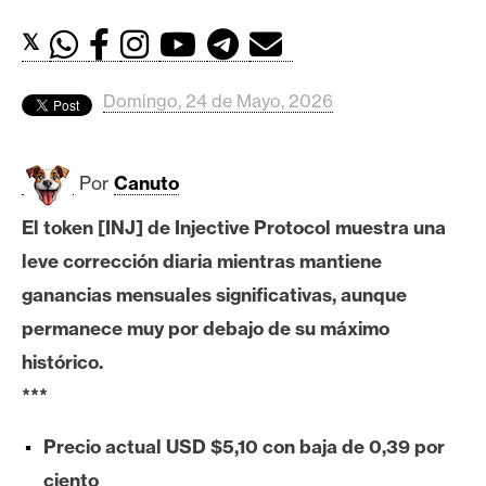
c
a
𝕏
d
o
Domingo, 24 de Mayo, 2026
s
Por
Canuto
B
i
El token [INJ] de Injective Protocol muestra una
t
leve corrección diaria mientras mantiene
c
o
ganancias mensuales significativas, aunque
i
permanece muy por debajo de su máximo
n
histórico.
***
E
Precio actual USD $5,10 con baja de 0,39 por
t
h
ciento