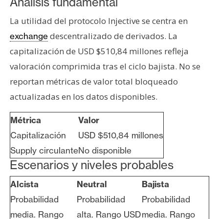
Análisis fundamental
n
t
La utilidad del protocolo Injective se centra en
a
descentralizado de derivados. La
exchange
c
capitalización de USD $510,84 millones refleja
t
valoración comprimida tras el ciclo bajista. No se
o
y
reportan métricas de valor total bloqueado
P
actualizadas en los datos disponibles.
u
b
Métrica
Valor
l
Capitalización
USD $510,84 millones
i
Supply circulante
No disponible
c
Escenarios y niveles probables
i
d
Alcista
Neutral
Bajista
a
Probabilidad
Probabilidad
Probabilidad
d
media. Rango
alta. Rango USD
media. Rango