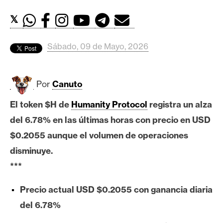
c
a
𝕏
d
o
Sábado, 09 de Mayo, 2026
s
Por
Canuto
B
i
El token $H de
Humanity Protocol
registra un alza
t
del 6.78% en las últimas horas con precio en USD
c
o
$0.2055 aunque el volumen de operaciones
i
disminuye.
n
***
Precio actual USD $0.2055 con ganancia diaria
E
del 6.78%
t
h