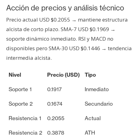
n
Acción de precios y análisis técnico
t
Precio actual USD $0.2055 → mantiene estructura
a
c
alcista de corto plazo. SMA-7 USD $0.1969 →
t
soporte dinámico inmediato. RSI y MACD no
o
disponibles pero SMA-30 USD $0.1446 → tendencia
y
intermedia alcista.
P
u
b
Nivel
Precio (USD)
Tipo
l
Soporte 1
0.1917
Inmediato
i
c
Soporte 2
0.1674
Secundario
i
d
Resistencia 1
0.2055
Actual
a
d
Resistencia 2
0.3878
ATH