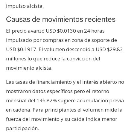
T
impulso alcista.
e
m
Causas de movimientos recientes
a
s
El precio avanzó USD $0.0130 en 24 horas
impulsado por compras en zona de soporte de
USD $0.1917. El volumen descendió a USD $29.83
R
e
millones lo que reduce la convicción del
c
movimiento alcista.
u
r
Las tasas de financiamiento y el interés abierto no
s
mostraron datos específicos pero el retorno
o
mensual del 136.82% sugiere acumulación previa
s
en cadena. Para principiantes el volumen mide la
fuerza del movimiento y su caída indica menor
C
participación.
o