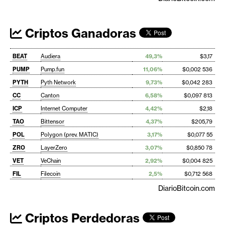
Criptos Ganadoras
BEAT
Audiera
49,3%
$3,17
PUMP
Pump.fun
11,06%
$0,002 536
PYTH
Pyth Network
9,73%
$0,042 283
CC
Canton
6,58%
$0,097 813
ICP
Internet Computer
4,42%
$2,18
TAO
Bittensor
4,37%
$205,79
POL
Polygon (prev. MATIC)
3,17%
$0,077 55
ZRO
LayerZero
3,07%
$0,850 78
VET
VeChain
2,92%
$0,004 825
FIL
Filecoin
2,5%
$0,712 568
DiarioBitcoin.com
Criptos Perdedoras