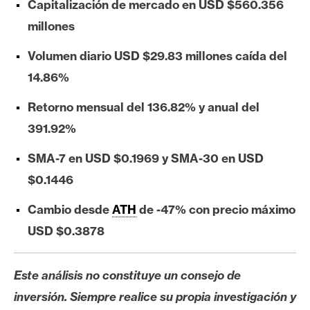
Capitalización de mercado en USD $560.356
e
millones
r
e
Volumen diario USD $29.83 millones caída del
u
14.86%
m
Retorno mensual del 136.82% y anual del
391.92%
I
A
SMA-7 en USD $0.1969 y SMA-30 en USD
$0.1446
A
Cambio desde
ATH
de -47% con precio máximo
n
á
USD $0.3878
l
i
Este análisis no constituye un consejo de
s
inversión. Siempre realice su propia investigación y
i