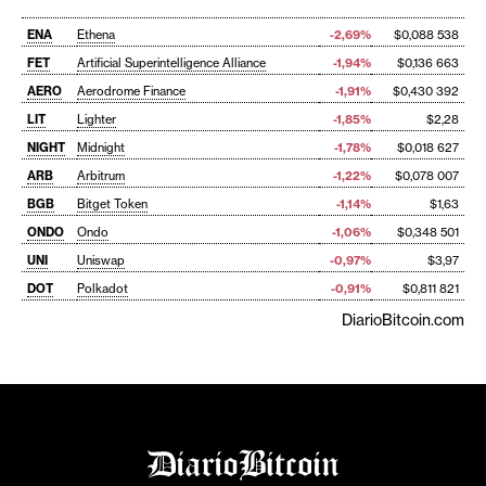
ENA
Ethena
-2,69%
$0,088 538
FET
Artificial Superintelligence Alliance
-1,94%
$0,136 663
AERO
Aerodrome Finance
-1,91%
$0,430 392
LIT
Lighter
-1,85%
$2,28
NIGHT
Midnight
-1,78%
$0,018 627
ARB
Arbitrum
-1,22%
$0,078 007
BGB
Bitget Token
-1,14%
$1,63
ONDO
Ondo
-1,06%
$0,348 501
UNI
Uniswap
-0,97%
$3,97
DOT
Polkadot
-0,91%
$0,811 821
DiarioBitcoin.com