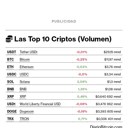
PUBLICIDAD
Las Top 10 Criptos (Volumen)
USDT
Tether USDt
-0,01%
$29,15 mmd
BTC
Bitcoin
-0,25%
$11,97 mmd
ETH
Ethereum
0,03%
$3,76 mmd
USDC
USDC
-0,0%
$3,34 mmd
SOL
Solana
2,09%
$1,3 mmd
BNB
BNB
1,35%
$1,08 mmd
XRP
XRP
0,49%
$0,640 692 mmd
USD1
World Liberty Financial USD
-0,06%
$0,476 962 mmd
DOGE
Dogecoin
-0,19%
$0,393 805 mmd
TRX
TRON
0,71%
$0,306 401 mmd
DiarioBitcoin.com