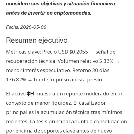
s
considere sus objetivos y situación financiera
antes de invertir en criptomonedas.
N
Fecha: 2026-05-09
o
t
Resumen ejecutivo
a
Métricas clave: Precio USD $0.2055 → señal de
s
d
recuperación técnica. Volumen relativo 5.32% →
e
menor interés especulativo. Retorno 30 días
P
136.82% → fuerte impulso alcista previo.
r
e
El activo
muestra un repunte moderado en un
$H
n
contexto de menor liquidez. El catalizador
s
principal es la acumulación técnica tras mínimos
a
recientes. La tesis principal apunta a consolidación
por encima de soportes clave antes de nuevo