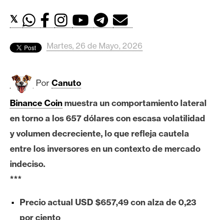
c
a
𝕏
d
o
Martes, 26 de Mayo, 2026
s
Por
Canuto
B
i
Binance Coin
muestra un comportamiento lateral
t
en torno a los 657 dólares con escasa volatilidad
c
o
y volumen decreciente, lo que refleja cautela
i
entre los inversores en un contexto de mercado
n
indeciso.
***
E
Precio actual USD $657,49 con alza de 0,23
t
h
por ciento