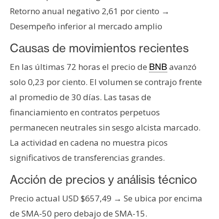
T
Retorno anual negativo 2,61 por ciento →
e
m
Desempeño inferior al mercado amplio
a
Causas de movimientos recientes
s
En las últimas 72 horas el precio de
avanzó
BNB
solo 0,23 por ciento. El volumen se contrajo frente
R
e
al promedio de 30 días. Las tasas de
c
financiamiento en contratos perpetuos
u
permanecen neutrales sin sesgo alcista marcado.
r
La actividad en cadena no muestra picos
s
o
significativos de transferencias grandes.
s
Acción de precios y análisis técnico
Precio actual USD $657,49 → Se ubica por encima
C
de SMA-50 pero debajo de SMA-15.
o