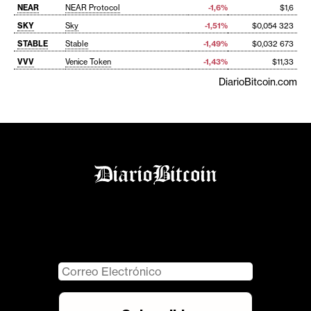
NEAR
NEAR Protocol
-1,6%
$1,6
SKY
Sky
-1,51%
$0,054 323
STABLE
Stable
-1,49%
$0,032 673
VVV
Venice Token
-1,43%
$11,33
DiarioBitcoin.com