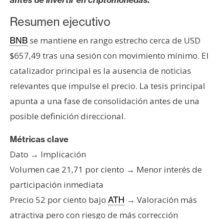
s
Resumen ejecutivo
N
se mantiene en rango estrecho cerca de USD
BNB
o
$657,49 tras una sesión con movimiento mínimo. El
t
catalizador principal es la ausencia de noticias
a
relevantes que impulse el precio. La tesis principal
s
d
apunta a una fase de consolidación antes de una
e
posible definición direccional.
P
r
Métricas clave
e
Dato → Implicación
n
Volumen cae 21,71 por ciento → Menor interés de
s
participación inmediata
a
Precio 52 por ciento bajo
→ Valoración más
ATH
atractiva pero con riesgo de más corrección