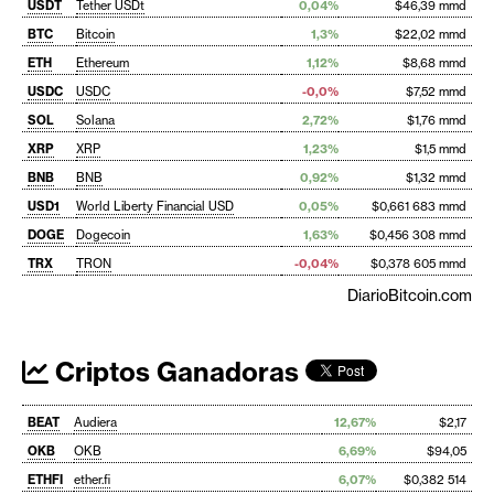
USDT
Tether USDt
0,04%
$46,39 mmd
BTC
Bitcoin
1,3%
$22,02 mmd
ETH
Ethereum
1,12%
$8,68 mmd
USDC
USDC
-0,0%
$7,52 mmd
SOL
Solana
2,72%
$1,76 mmd
XRP
XRP
1,23%
$1,5 mmd
BNB
BNB
0,92%
$1,32 mmd
USD1
World Liberty Financial USD
0,05%
$0,661 683 mmd
DOGE
Dogecoin
1,63%
$0,456 308 mmd
TRX
TRON
-0,04%
$0,378 605 mmd
DiarioBitcoin.com
Criptos Ganadoras
BEAT
Audiera
12,67%
$2,17
OKB
OKB
6,69%
$94,05
ETHFI
ether.fi
6,07%
$0,382 514