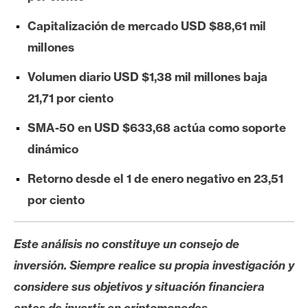
e
Capitalización de mercado USD $88,61 mil
r
e
millones
u
Volumen diario USD $1,38 mil millones baja
m
21,71 por ciento
SMA-50 en USD $633,68 actúa como soporte
I
A
dinámico
Retorno desde el 1 de enero negativo en 23,51
A
por ciento
n
á
Este análisis no constituye un consejo de
l
i
inversión. Siempre realice su propia investigación y
s
considere sus objetivos y situación financiera
i
antes de invertir en criptomonedas.