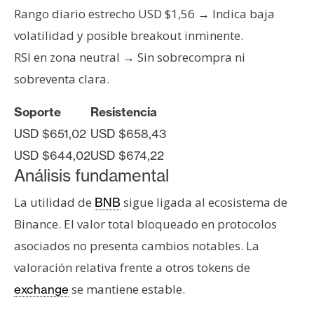
n
Rango diario estrecho USD $1,56 → Indica baja
t
volatilidad y posible breakout inminente.
a
RSI en zona neutral → Sin sobrecompra ni
c
sobreventa clara.
t
o
Soporte
Resistencia
y
P
USD $651,02
USD $658,43
u
USD $644,02
USD $674,22
b
Análisis fundamental
l
La utilidad de
sigue ligada al ecosistema de
BNB
i
c
Binance. El valor total bloqueado en protocolos
i
asociados no presenta cambios notables. La
d
valoración relativa frente a otros tokens de
a
se mantiene estable.
exchange
d