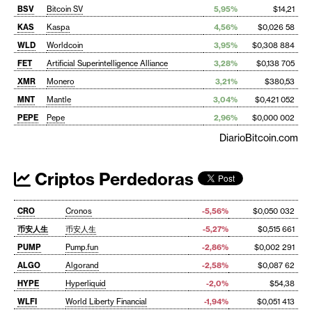
BSV
Bitcoin SV
5,95%
$14,21
KAS
Kaspa
4,56%
$0,026 58
WLD
Worldcoin
3,95%
$0,308 884
FET
Artificial Superintelligence Alliance
3,28%
$0,138 705
XMR
Monero
3,21%
$380,53
MNT
Mantle
3,04%
$0,421 052
PEPE
Pepe
2,96%
$0,000 002
DiarioBitcoin.com
Criptos Perdedoras
CRO
Cronos
-5,56%
$0,050 032
币安人生
币安人生
-5,27%
$0,515 661
PUMP
Pump.fun
-2,86%
$0,002 291
ALGO
Algorand
-2,58%
$0,087 62
HYPE
Hyperliquid
-2,0%
$54,38
WLFI
World Liberty Financial
-1,94%
$0,051 413