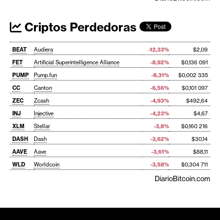
Criptos Perdedoras
BEAT
Audiera
-12,33%
$2,09
FET
Artificial Superintelligence Alliance
-8,92%
$0,136 091
PUMP
Pump.fun
-8,31%
$0,002 335
CC
Canton
-6,56%
$0,101 097
ZEC
Zcash
-4,93%
$492,64
INJ
Injective
-4,23%
$4,67
XLM
Stellar
-3,8%
$0,160 216
DASH
Dash
-3,62%
$30,14
AAVE
Aave
-3,61%
$88,11
WLD
Worldcoin
-3,58%
$0,304 711
DiarioBitcoin.com