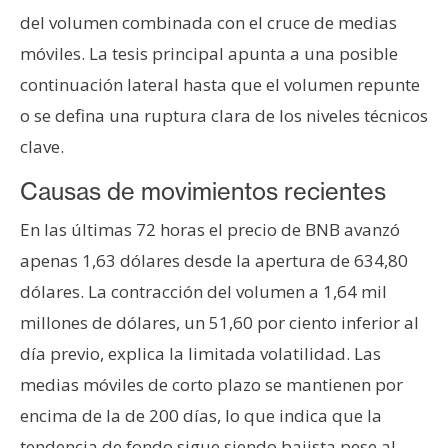
T
del volumen combinada con el cruce de medias
e
m
móviles. La tesis principal apunta a una posible
a
continuación lateral hasta que el volumen repunte
s
o se defina una ruptura clara de los niveles técnicos
clave.
R
Causas de movimientos recientes
e
c
En las últimas 72 horas el precio de BNB avanzó
u
apenas 1,63 dólares desde la apertura de 634,80
r
dólares. La contracción del volumen a 1,64 mil
s
o
millones de dólares, un 51,60 por ciento inferior al
s
día previo, explica la limitada volatilidad. Las
medias móviles de corto plazo se mantienen por
C
encima de la de 200 días, lo que indica que la
o
tendencia de fondo sigue siendo bajista pese al