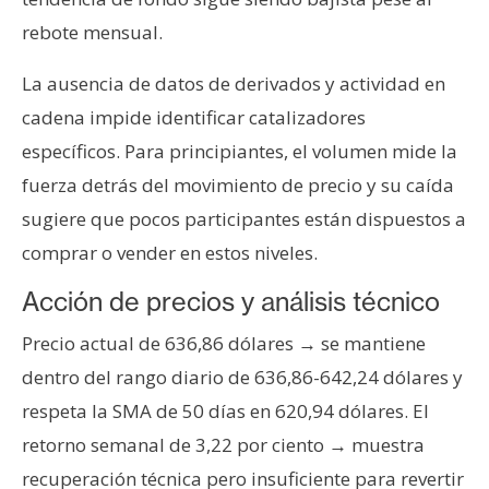
n
rebote mensual.
t
a
La ausencia de datos de derivados y actividad en
c
cadena impide identificar catalizadores
t
específicos. Para principiantes, el volumen mide la
o
y
fuerza detrás del movimiento de precio y su caída
P
sugiere que pocos participantes están dispuestos a
u
comprar o vender en estos niveles.
b
l
Acción de precios y análisis técnico
i
Precio actual de 636,86 dólares → se mantiene
c
i
dentro del rango diario de 636,86-642,24 dólares y
d
respeta la SMA de 50 días en 620,94 dólares. El
a
retorno semanal de 3,22 por ciento → muestra
d
recuperación técnica pero insuficiente para revertir