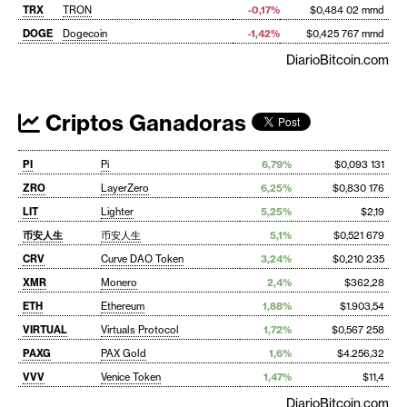
TRX
TRON
-0,17%
$0,484 02 mmd
DOGE
Dogecoin
-1,42%
$0,425 767 mmd
DiarioBitcoin.com
Criptos Ganadoras
PI
Pi
6,79%
$0,093 131
ZRO
LayerZero
6,25%
$0,830 176
LIT
Lighter
5,25%
$2,19
币安人生
币安人生
5,1%
$0,521 679
CRV
Curve DAO Token
3,24%
$0,210 235
XMR
Monero
2,4%
$362,28
ETH
Ethereum
1,88%
$1.903,54
VIRTUAL
Virtuals Protocol
1,72%
$0,567 258
PAXG
PAX Gold
1,6%
$4.256,32
VVV
Venice Token
1,47%
$11,4
DiarioBitcoin.com