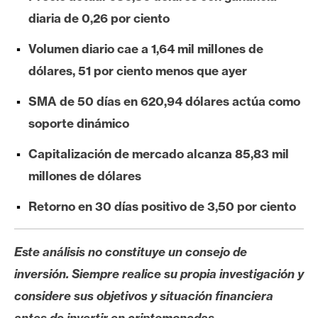
e
diaria de 0,26 por ciento
r
e
Volumen diario cae a 1,64 mil millones de
u
dólares, 51 por ciento menos que ayer
m
SMA de 50 días en 620,94 dólares actúa como
soporte dinámico
I
A
Capitalización de mercado alcanza 85,83 mil
millones de dólares
A
Retorno en 30 días positivo de 3,50 por ciento
n
á
Este análisis no constituye un consejo de
l
i
inversión. Siempre realice su propia investigación y
s
considere sus objetivos y situación financiera
i
antes de invertir en criptomonedas.