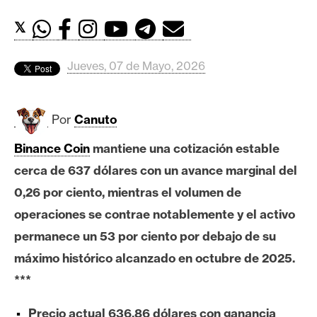
c
a
𝕏
d
o
Jueves, 07 de Mayo, 2026
s
Por
Canuto
B
i
Binance Coin
mantiene una cotización estable
t
cerca de 637 dólares con un avance marginal del
c
o
0,26 por ciento, mientras el volumen de
i
operaciones se contrae notablemente y el activo
n
permanece un 53 por ciento por debajo de su
máximo histórico alcanzado en octubre de 2025.
E
***
t
h
Precio actual 636,86 dólares con ganancia