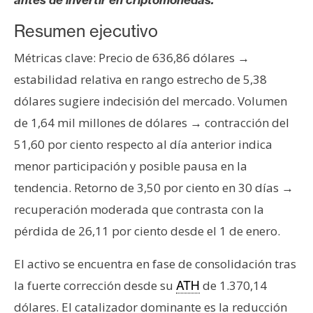
s
Resumen ejecutivo
N
Métricas clave: Precio de 636,86 dólares →
o
estabilidad relativa en rango estrecho de 5,38
t
dólares sugiere indecisión del mercado. Volumen
a
de 1,64 mil millones de dólares → contracción del
s
d
51,60 por ciento respecto al día anterior indica
e
menor participación y posible pausa en la
P
tendencia. Retorno de 3,50 por ciento en 30 días →
r
recuperación moderada que contrasta con la
e
n
pérdida de 26,11 por ciento desde el 1 de enero.
s
El activo se encuentra en fase de consolidación tras
a
la fuerte corrección desde su
de 1.370,14
ATH
dólares. El catalizador dominante es la reducción