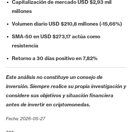
Capitalización de mercado USD $2,93 mil
e
millones
r
e
Volumen diario USD $210,8 millones (-15,66%)
u
m
SMA-50 en USD $273,17 actúa como
resistencia
I
Retorno a 30 días positivo en 7,82%
A
Este análisis no constituye un consejo de
A
inversión. Siempre realice su propia investigación y
n
considere sus objetivos y situación financiera
á
antes de invertir en criptomonedas.
l
i
Fecha: 2026-05-27
s
i