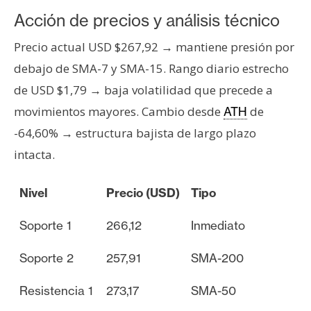
n
Acción de precios y análisis técnico
t
a
Precio actual USD $267,92 → mantiene presión por
c
debajo de SMA-7 y SMA-15. Rango diario estrecho
t
de USD $1,79 → baja volatilidad que precede a
o
movimientos mayores. Cambio desde
de
ATH
y
P
-64,60% → estructura bajista de largo plazo
u
intacta.
b
l
Nivel
Precio (USD)
Tipo
i
c
Soporte 1
266,12
Inmediato
i
d
Soporte 2
257,91
SMA-200
a
d
Resistencia 1
273,17
SMA-50