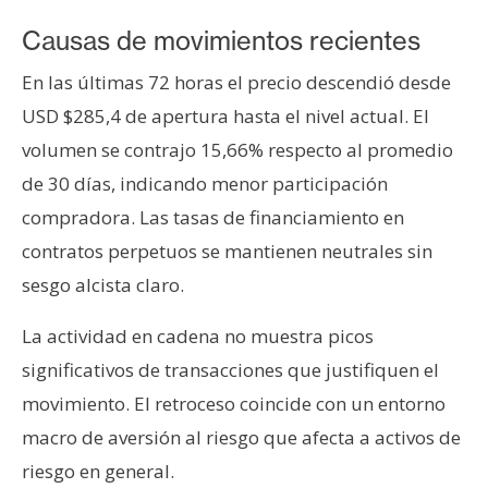
T
e
Causas de movimientos recientes
m
a
En las últimas 72 horas el precio descendió desde
s
USD $285,4 de apertura hasta el nivel actual. El
volumen se contrajo 15,66% respecto al promedio
de 30 días, indicando menor participación
R
e
compradora. Las tasas de financiamiento en
c
contratos perpetuos se mantienen neutrales sin
u
sesgo alcista claro.
r
s
La actividad en cadena no muestra picos
o
significativos de transacciones que justifiquen el
s
movimiento. El retroceso coincide con un entorno
macro de aversión al riesgo que afecta a activos de
C
riesgo en general.
o