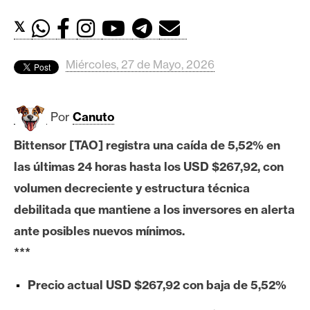
c
a
𝕏
d
o
Miércoles, 27 de Mayo, 2026
s
Por
Canuto
B
i
Bittensor [TAO] registra una caída de 5,52% en
t
las últimas 24 horas hasta los USD $267,92, con
c
o
volumen decreciente y estructura técnica
i
debilitada que mantiene a los inversores en alerta
n
ante posibles nuevos mínimos.
***
E
Precio actual USD $267,92 con baja de 5,52%
t
h