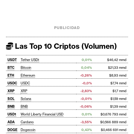
PUBLICIDAD
Las Top 10 Criptos (Volumen)
USDT
Tether USDt
0,01%
$46,42 mmd
BTC
Bitcoin
0,04%
$21,33 mmd
ETH
Ethereum
-0,26%
$8,93 mmd
USDC
USDC
-0,0%
$7,74 mmd
XRP
XRP
-2,83%
$1,7 mmd
SOL
Solana
-0,01%
$1,59 mmd
BNB
BNB
-0,06%
$1,39 mmd
USD1
World Liberty Financial USD
0,01%
$0,676 793 mmd
ADA
Cardano
-3,55%
$0,566 889 mmd
DOGE
Dogecoin
0,43%
$0,466 691 mmd