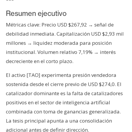
***
s
Resumen ejecutivo
N
Métricas clave: Precio USD $267,92 → señal de
o
debilidad inmediata. Capitalización USD $2,93 mil
t
millones → liquidez moderada para posición
a
institucional. Volumen relativo 7,19% → interés
s
d
decreciente en el corto plazo.
e
P
El activo [TAO] experimenta presión vendedora
r
sostenida desde el cierre previo de USD $274,0. El
e
catalizador dominante es la falta de catalizadores
n
positivos en el sector de inteligencia artificial
s
a
combinada con toma de ganancias generalizada.
La tesis principal apunta a una consolidación
adicional antes de definir dirección.