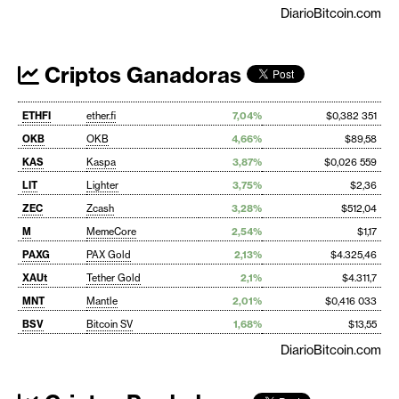
DiarioBitcoin.com
Criptos Ganadoras
ETHFI
ether.fi
7,04%
$0,382 351
OKB
OKB
4,66%
$89,58
KAS
Kaspa
3,87%
$0,026 559
LIT
Lighter
3,75%
$2,36
ZEC
Zcash
3,28%
$512,04
M
MemeCore
2,54%
$1,17
PAXG
PAX Gold
2,13%
$4.325,46
XAUt
Tether Gold
2,1%
$4.311,7
MNT
Mantle
2,01%
$0,416 033
BSV
Bitcoin SV
1,68%
$13,55
DiarioBitcoin.com