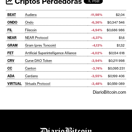
Criptos Perdedoras
BEAT
Audiera
-11,98%
$2,04
ONDO
Ondo
-6,36%
$0,347 546
FIL
Filecoin
-4,94%
$0,686 986
NEAR
NEAR Protocol
-4,37%
$1,6
GRAM
Gram (prev. Toncoin)
-4,13%
$1,32
FET
Artificial Superintelligence Alliance
-4,02%
$0,134 618
CRV
Curve DAO Token
-3,94%
$0,211 998
CC
Canton
-3,74%
$0,095 231
ADA
Cardano
-3,55%
$0,199 406
VIRTUAL
Virtuals Protocol
-3,48%
$0,559 089
DiarioBitcoin.com