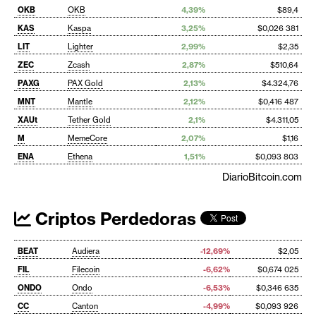
OKB
OKB
4,39%
$89,4
KAS
Kaspa
3,25%
$0,026 381
LIT
Lighter
2,99%
$2,35
ZEC
Zcash
2,87%
$510,64
PAXG
PAX Gold
2,13%
$4.324,76
MNT
Mantle
2,12%
$0,416 487
XAUt
Tether Gold
2,1%
$4.311,05
M
MemeCore
2,07%
$1,16
ENA
Ethena
1,51%
$0,093 803
DiarioBitcoin.com
Criptos Perdedoras
BEAT
Audiera
-12,69%
$2,05
FIL
Filecoin
-6,62%
$0,674 025
ONDO
Ondo
-6,53%
$0,346 635
CC
Canton
-4,99%
$0,093 926