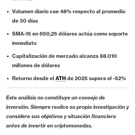
e
Volumen diario cae 48% respecto al promedio
r
e
de 30 días
u
SMA-15 en 650,25 dólares actúa como soporte
m
inmediato
Capitalización de mercado alcanza 88.010
I
A
millones de dólares
Retorno desde el
ATH
de 2025 supera el -52%
A
n
Este análisis no constituye un consejo de
á
inversión. Siempre realice su propia investigación y
l
i
considere sus objetivos y situación financiera
s
antes de invertir en criptomonedas.
i