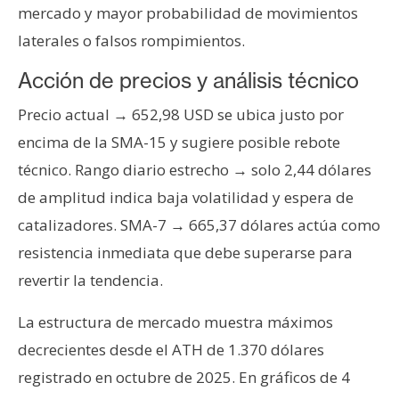
mercado y mayor probabilidad de movimientos
n
t
laterales o falsos rompimientos.
a
Acción de precios y análisis técnico
c
t
Precio actual → 652,98 USD se ubica justo por
o
encima de la SMA-15 y sugiere posible rebote
y
técnico. Rango diario estrecho → solo 2,44 dólares
P
u
de amplitud indica baja volatilidad y espera de
b
catalizadores. SMA-7 → 665,37 dólares actúa como
l
resistencia inmediata que debe superarse para
i
revertir la tendencia.
c
i
La estructura de mercado muestra máximos
d
a
decrecientes desde el ATH de 1.370 dólares
d
registrado en octubre de 2025. En gráficos de 4