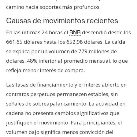
T
camino hacia soportes más profundos.
e
m
Causas de movimientos recientes
a
s
En las últimas 24 horas el
descendió desde los
BNB
661,65 dólares hasta los 652,98 dólares. La caída
se explica por un volumen de 779 millones de
R
e
dólares, 48% inferior al promedio mensual, lo que
c
refleja menor interés de compra.
u
r
Las tasas de financiamiento y el interés abierto en
s
contratos perpetuos permanecen estables, sin
o
señales de sobreapalancamiento. La actividad en
s
cadena no presenta cambios significativos que
justifiquen el movimiento. Para principiantes, el
C
volumen bajo significa menos convicción del
o