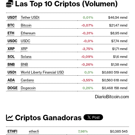
Las Top 10 Criptos (Volumen)
USDT
Tether USDt
0,01%
$46,54 mmd
BTC
Bitcoin
-0,07%
$21,47 mmd
ETH
Ethereum
-0,31%
$8,95 mmd
USDC
USDC
-0,0%
$7,74 mmd
XRP
XRP
-2,75%
$1,71 mmd
SOL
Solana
-0,09%
$1,6 mmd
BNB
BNB
-0,26%
$1,38 mmd
USD1
World Liberty Financial USD
0,0%
$0,680 519 mmd
ADA
Cardano
-3,55%
$0,560 618 mmd
DOGE
Dogecoin
0,26%
$0,468 158 mmd
DiarioBitcoin.com
Criptos Ganadoras
ETHFI
ether.fi
7,98%
$0,385 545