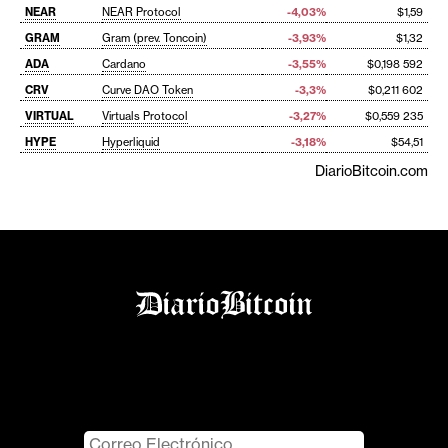
NEAR
NEAR Protocol
-4,03%
$1,59
GRAM
Gram (prev. Toncoin)
-3,93%
$1,32
ADA
Cardano
-3,55%
$0,198 592
CRV
Curve DAO Token
-3,3%
$0,211 602
VIRTUAL
Virtuals Protocol
-3,27%
$0,559 235
HYPE
Hyperliquid
-3,18%
$54,51
DiarioBitcoin.com