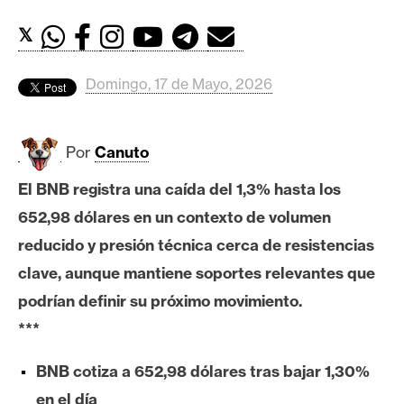
c
a
𝕏
d
o
Domingo, 17 de Mayo, 2026
s
Por
Canuto
B
i
El BNB registra una caída del 1,3% hasta los
t
652,98 dólares en un contexto de volumen
c
o
reducido y presión técnica cerca de resistencias
i
clave, aunque mantiene soportes relevantes que
n
podrían definir su próximo movimiento.
***
E
BNB cotiza a 652,98 dólares tras bajar 1,30%
t
h
en el día