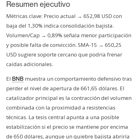
s
Resumen ejecutivo
Métricas clave: Precio actual → 652,98 USD con
N
baja del 1,30% indica consolidación bajista.
o
Volumen/Cap → 0,89% señala menor participación
t
y posible falta de convicción. SMA-15 → 650,25
a
USD sugiere soporte cercano que podría frenar
s
d
caídas adicionales.
e
P
El
muestra un comportamiento defensivo tras
BNB
r
perder el nivel de apertura de 661,65 dólares. El
e
catalizador principal es la contracción del volumen
n
combinada con la proximidad a resistencias
s
técnicas. La tesis central apunta a una posible
a
estabilización si el precio se mantiene por encima
de 650 dólares, aunque un quiebre bajista abriría