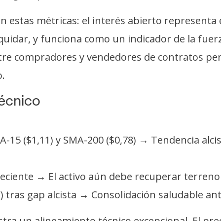
n estas métricas: el interés abierto representa
quidar, y funciona como un indicador de la fuer
tre compradores y vendedores de contratos per
o.
técnico
MA-15 ($1,11) y SMA-200 ($0,78) → Tendencia alc
reciente → El activo aún debe recuperar terreno
1) tras gap alcista → Consolidación saludable an
ra un alineamiento técnico excepcional. El prec