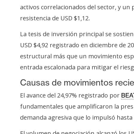
o
activos correlacionados del sector, y u
s
resistencia de USD $1,12.
C
La tesis de inversión principal se sosti
o
USD $4,92 registrado en diciembre de 202
n
t
estructural más que un movimiento espec
a
entrada escalonada para mitigar el riesg
c
t
Causas de movimientos reci
o
El avance del 24,97% registrado por
BEA
y
P
fundamentales que amplificaron la pres
u
demanda agresiva que lo impulsó hasta 
b
l
El volumen de negociación alcanzó los U