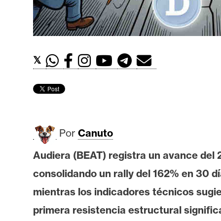
t
h
e
r
𝕏
e
u
m
I
Por
Canuto
A
Audiera (BEAT) registra un avance del
consolidando un rally del 162% en 30 dí
A
n
mientras los indicadores técnicos sugie
á
primera resistencia estructural signific
l