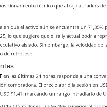
n posicionamiento técnico que atrajo a traders
ene en que el activo aún se encuentra un 71,35%
5, lo que sugiere que el rally actual podría re
ulativo aislado. Sin embargo, la velocidad del 
o de retroceso.
entes
en las últimas 24 horas responde a una conver
T
ión compradora. El precio abrió la sesión en U
USD $1,41, marcando un rango intradiario de US
SD $37,12 millones, un 56,46% superior al prome