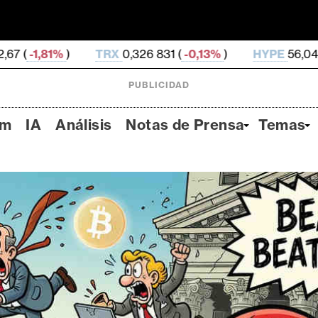
TRX
0,326 831 (
-0,13%
)
HYPE
56,04 (
-1,74%
)
D
PUBLICIDAD
um
IA
Análisis
Notas de Prensa
Temas