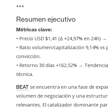
s
***
a
Resumen ejecutivo
T
Métricas clave:
e
• Precio USD $1,41 (Δ +24,97% en 24h) 
m
a
• Ratio volumen/capitalización 9,14% vs 
s
convicción.
• Retorno 30 días +162,52% → Tendencia 
R
técnica.
e
c
se encuentra en una fase de expan
BEAT
u
volumen de negociación y una estructu
r
s
relevantes. El catalizador dominante pa