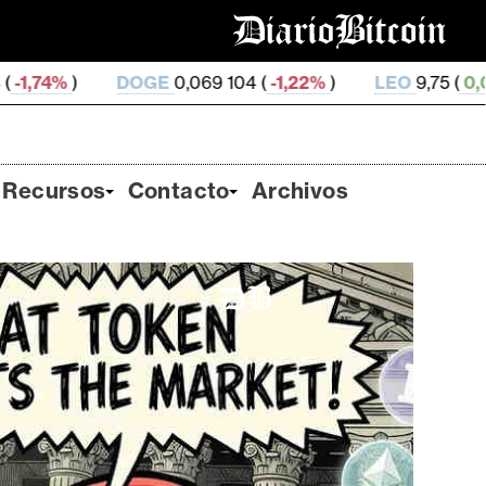
OGE
0,069 104 (
-1,22%
)
LEO
9,75 (
0,06%
)
ZEC
5
Recursos
Contacto
Archivos