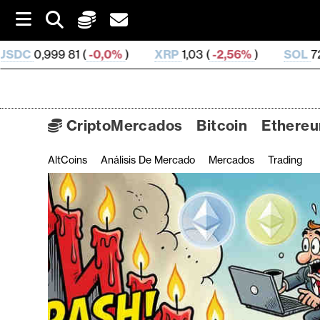
S
k
i
-0,0%
)
XRP
1,03 (
-2,56%
)
SOL
72,67 (
-1,81%
)
p
t
o
c
o
CriptoMercados
Bitcoin
Ethere
n
t
AltCoins
Análisis De Mercado
Mercados
Trading
C
e
n
r
t
i
p
t
o
M
e