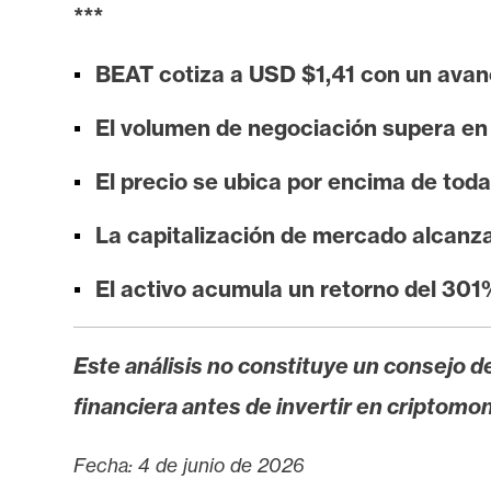
i
***
s
i
BEAT cotiza a USD $1,41 con un avan
s
El volumen de negociación supera en
N
El precio se ubica por encima de tod
o
La capitalización de mercado alcanz
t
a
El activo acumula un retorno del 301
s
d
e
Este análisis no constituye un consejo de
P
financiera antes de invertir en criptomo
r
e
Fecha: 4 de junio de 2026
n