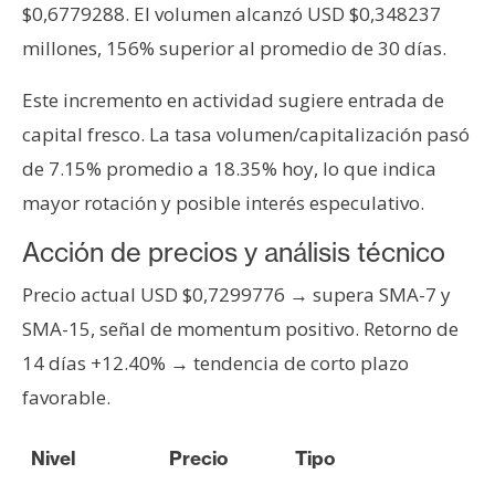
T
$0,6779288. El volumen alcanzó USD $0,348237
e
millones, 156% superior al promedio de 30 días.
m
a
Este incremento en actividad sugiere entrada de
s
capital fresco. La tasa volumen/capitalización pasó
de 7.15% promedio a 18.35% hoy, lo que indica
R
mayor rotación y posible interés especulativo.
e
c
Acción de precios y análisis técnico
u
Precio actual USD $0,7299776 → supera SMA-7 y
r
s
SMA-15, señal de momentum positivo. Retorno de
o
14 días +12.40% → tendencia de corto plazo
s
favorable.
C
Nivel
Precio
Tipo
o