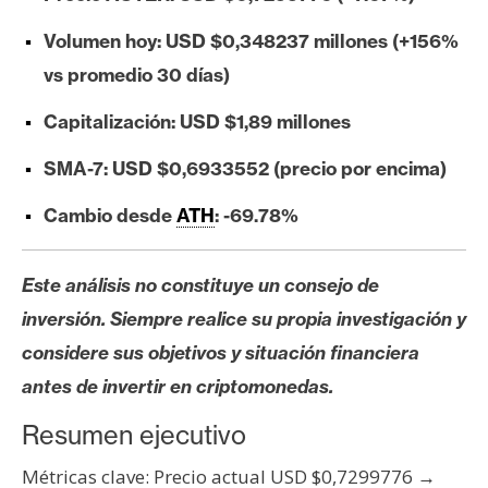
e
Volumen hoy: USD $0,348237 millones (+156%
r
e
vs promedio 30 días)
u
Capitalización: USD $1,89 millones
m
SMA-7: USD $0,6933552 (precio por encima)
I
Cambio desde
ATH
: -69.78%
A
Este análisis no constituye un consejo de
A
inversión. Siempre realice su propia investigación y
n
considere sus objetivos y situación financiera
á
antes de invertir en criptomonedas.
l
i
Resumen ejecutivo
s
i
Métricas clave: Precio actual USD $0,7299776 →