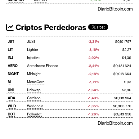
DiarioBitcoin.com
Criptos Perdedoras
JST
JUST
-3,31%
$0,101 797
LIT
Lighter
-3,16%
$2,27
INJ
Injective
-2,92%
$4,39
AERO
Aerodrome Finance
-2,41%
$0,431 624
NIGHT
Midnight
-2,18%
$0,018 664
M
MemeCore
-1,71%
$1,13
UNI
Uniswap
-1,64%
$3,96
ADA
Cardano
-1,49%
$0,198 564
WLD
Worldcoin
-1,35%
$0,303 776
DOT
Polkadot
-1,26%
$0,813 356
DiarioBitcoin.com