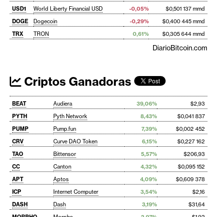
USD1
World Liberty Financial USD
-0,05%
$0,501 137 mmd
DOGE
Dogecoin
-0,29%
$0,400 445 mmd
TRX
TRON
0,61%
$0,305 644 mmd
DiarioBitcoin.com
Criptos Ganadoras
BEAT
Audiera
39,06%
$2,93
PYTH
Pyth Network
8,43%
$0,041 837
PUMP
Pump.fun
7,39%
$0,002 452
CRV
Curve DAO Token
6,15%
$0,227 162
TAO
Bittensor
5,57%
$206,93
CC
Canton
4,32%
$0,095 152
APT
Aptos
4,09%
$0,609 378
ICP
Internet Computer
3,54%
$2,16
DASH
Dash
3,19%
$31,64
MORPHO
Morpho
2,97%
$1,92