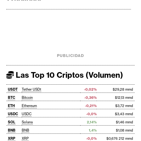
PUBLICIDAD
Las Top 10 Criptos (Volumen)
USDT
Tether USDt
-0,02%
$29,28 mmd
BTC
Bitcoin
-0,36%
$12,13 mmd
ETH
Ethereum
-0,21%
$3,72 mmd
USDC
USDC
-0,0%
$3,43 mmd
SOL
Solana
2,14%
$1,46 mmd
BNB
BNB
1,4%
$1,08 mmd
XRP
XRP
-0,0%
$0,676 212 mmd