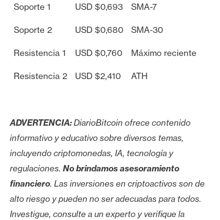
Soporte 1
USD $0,693
SMA-7
n
t
Soporte 2
USD $0,680
SMA-30
a
c
Resistencia 1
USD $0,760
Máximo reciente
t
o
Resistencia 2
USD $2,410
ATH
y
P
u
b
ADVERTENCIA:
DiarioBitcoin ofrece contenido
l
informativo y educativo sobre diversos temas,
i
incluyendo criptomonedas, IA, tecnología y
c
i
regulaciones.
No brindamos asesoramiento
d
financiero
. Las inversiones en criptoactivos son de
a
alto riesgo y pueden no ser adecuadas para todos.
d
Investigue, consulte a un experto y verifique la