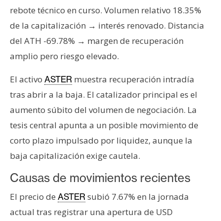
s
rebote técnico en curso. Volumen relativo 18.35%
de la capitalización → interés renovado. Distancia
N
del ATH -69.78% → margen de recuperación
o
amplio pero riesgo elevado.
t
a
El activo
muestra recuperación intradía
ASTER
s
tras abrir a la baja. El catalizador principal es el
d
aumento súbito del volumen de negociación. La
e
P
tesis central apunta a un posible movimiento de
r
corto plazo impulsado por liquidez, aunque la
e
baja capitalización exige cautela.
n
s
Causas de movimientos recientes
a
El precio de
subió 7.67% en la jornada
ASTER
actual tras registrar una apertura de USD