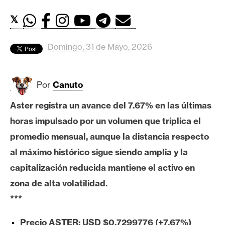
c
a
𝕏
d
o
Domingo, 31 de Mayo, 2026
s
Por
Canuto
B
i
Aster registra un avance del 7.67% en las últimas
t
horas impulsado por un volumen que triplica el
c
o
promedio mensual, aunque la distancia respecto
i
al máximo histórico sigue siendo amplia y la
n
capitalización reducida mantiene el activo en
zona de alta volatilidad.
E
***
t
h
Precio ASTER: USD $0,7299776 (+7.67%)