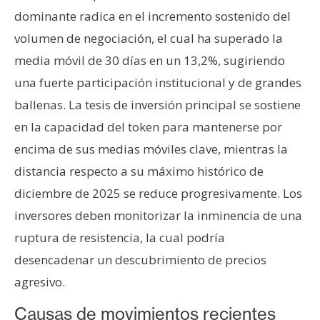
T
dominante radica en el incremento sostenido del
e
m
volumen de negociación, el cual ha superado la
a
media móvil de 30 días en un 13,2%, sugiriendo
s
una fuerte participación institucional y de grandes
ballenas. La tesis de inversión principal se sostiene
R
en la capacidad del token para mantenerse por
e
encima de sus medias móviles clave, mientras la
c
distancia respecto a su máximo histórico de
u
r
diciembre de 2025 se reduce progresivamente. Los
s
inversores deben monitorizar la inminencia de una
o
ruptura de resistencia, la cual podría
s
desencadenar un descubrimiento de precios
agresivo.
C
Causas de movimientos recientes
o