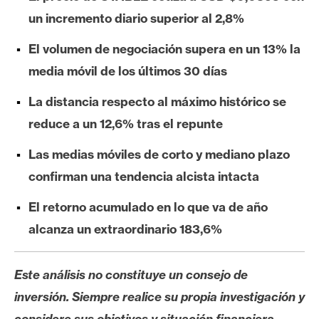
e
un incremento diario superior al 2,8%
r
e
El volumen de negociación supera en un 13% la
u
media móvil de los últimos 30 días
m
La distancia respecto al máximo histórico se
reduce a un 12,6% tras el repunte
I
A
Las medias móviles de corto y mediano plazo
confirman una tendencia alcista intacta
A
El retorno acumulado en lo que va de año
n
alcanza un extraordinario 183,6%
á
l
i
Este análisis no constituye un consejo de
s
inversión. Siempre realice su propia investigación y
i
considere sus objetivos y situación financiera