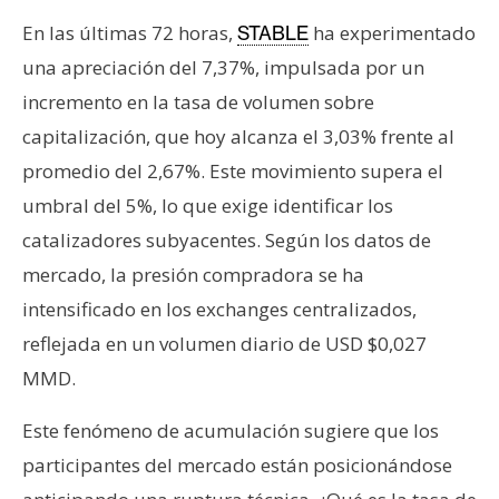
n
En las últimas 72 horas,
ha experimentado
STABLE
t
una apreciación del 7,37%, impulsada por un
a
c
incremento en la tasa de volumen sobre
t
capitalización, que hoy alcanza el 3,03% frente al
o
promedio del 2,67%. Este movimiento supera el
y
umbral del 5%, lo que exige identificar los
P
catalizadores subyacentes. Según los datos de
u
b
mercado, la presión compradora se ha
l
intensificado en los exchanges centralizados,
i
reflejada en un volumen diario de USD $0,027
c
MMD.
i
d
Este fenómeno de acumulación sugiere que los
a
d
participantes del mercado están posicionándose