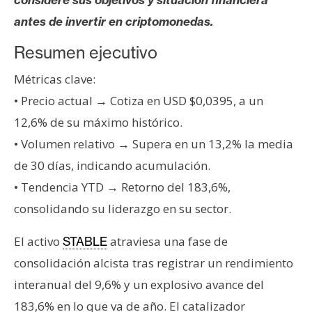
s
antes de invertir en criptomonedas.
Resumen ejecutivo
N
o
Métricas clave:
t
• Precio actual → Cotiza en USD $0,0395, a un
a
12,6% de su máximo histórico.
s
d
• Volumen relativo → Supera en un 13,2% la media
e
de 30 días, indicando acumulación.
P
• Tendencia YTD → Retorno del 183,6%,
r
consolidando su liderazgo en su sector.
e
n
El activo
atraviesa una fase de
STABLE
s
consolidación alcista tras registrar un rendimiento
a
interanual del 9,6% y un explosivo avance del
183,6% en lo que va de año. El catalizador