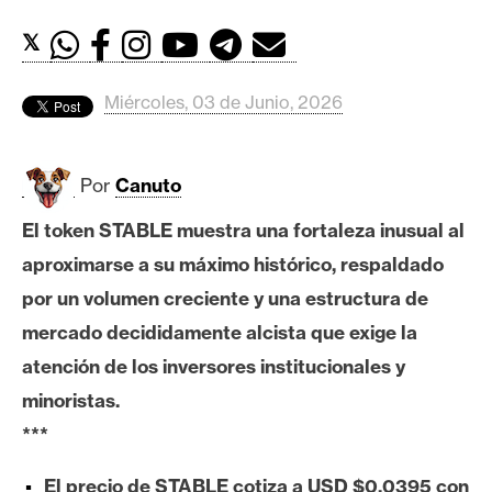
c
a
𝕏
d
o
Miércoles, 03 de Junio, 2026
s
Por
Canuto
B
i
El token STABLE muestra una fortaleza inusual al
t
aproximarse a su máximo histórico, respaldado
c
o
por un volumen creciente y una estructura de
i
mercado decididamente alcista que exige la
n
atención de los inversores institucionales y
minoristas.
E
***
t
h
El precio de STABLE cotiza a USD $0,0395 con