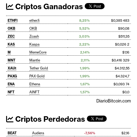
Criptos Ganadoras
ETHFI
ether.fi
8,25%
$0,385 483
OKB
OKB
5,52%
$90,08
ZEC
Zcash
3,03%
$511,35
KAS
Kaspa
2,22%
$0,026 2
M
MemeCore
2,14%
$1,16
MNT
Mantle
2,11%
$0,416 329
XAUt
Tether Gold
1,99%
$4.312,55
PAXG
PAX Gold
1,99%
$4.324,7
ENA
Ethena
1,67%
$0,093 74
NFT
AINFT
1,57%
$0,0
DiarioBitcoin.com
Criptos Perdedoras
BEAT
Audiera
-7,56%
$2,16