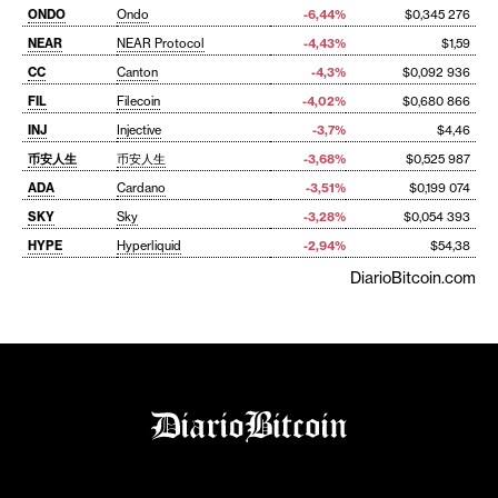
ONDO
Ondo
-6,44%
$0,345 276
NEAR
NEAR Protocol
-4,43%
$1,59
CC
Canton
-4,3%
$0,092 936
FIL
Filecoin
-4,02%
$0,680 866
INJ
Injective
-3,7%
$4,46
币安人生
币安人生
-3,68%
$0,525 987
ADA
Cardano
-3,51%
$0,199 074
SKY
Sky
-3,28%
$0,054 393
HYPE
Hyperliquid
-2,94%
$54,38
DiarioBitcoin.com