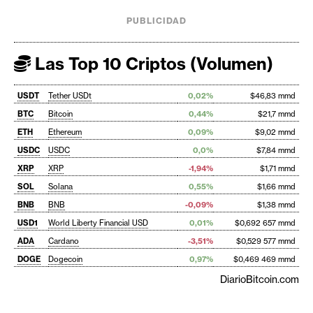
PUBLICIDAD
Las Top 10 Criptos (Volumen)
USDT
Tether USDt
0,02%
$46,83 mmd
BTC
Bitcoin
0,44%
$21,7 mmd
ETH
Ethereum
0,09%
$9,02 mmd
USDC
USDC
0,0%
$7,84 mmd
XRP
XRP
-1,94%
$1,71 mmd
SOL
Solana
0,55%
$1,66 mmd
BNB
BNB
-0,09%
$1,38 mmd
USD1
World Liberty Financial USD
0,01%
$0,692 657 mmd
ADA
Cardano
-3,51%
$0,529 577 mmd
DOGE
Dogecoin
0,97%
$0,469 469 mmd
DiarioBitcoin.com