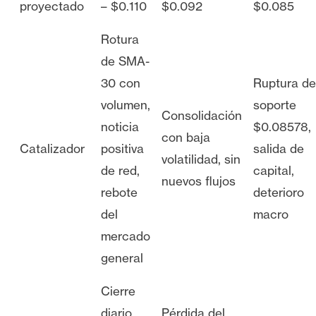
proyectado
– $0.110
$0.092
$0.085
Rotura
de SMA-
30 con
Ruptura de
volumen,
soporte
Consolidación
noticia
$0.08578,
con baja
Catalizador
positiva
salida de
volatilidad, sin
de red,
capital,
nuevos flujos
rebote
deterioro
del
macro
mercado
general
Cierre
diario
Pérdida del