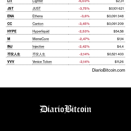
LIT
Lighter
-6,03%
$2,31
JST
JUST
-3,75%
$0,101 621
ENA
Ethena
-3,6%
$0,091 348
CC
Canton
-3,45%
$0,091 209
HYPE
Hyperliquid
-2,53%
$54,58
M
MemeCore
-2,47%
$1,14
INJ
Injective
-2,42%
$4,4
币安人生
币安人生
-2,14%
$0,521 403
VVV
Venice Token
-2,14%
$11,26
DiarioBitcoin.com