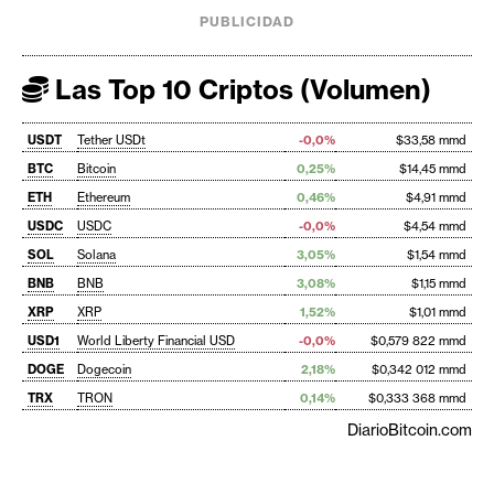
PUBLICIDAD
Las Top 10 Criptos (Volumen)
USDT
Tether USDt
-0,0%
$33,58 mmd
BTC
Bitcoin
0,25%
$14,45 mmd
ETH
Ethereum
0,46%
$4,91 mmd
USDC
USDC
-0,0%
$4,54 mmd
SOL
Solana
3,05%
$1,54 mmd
BNB
BNB
3,08%
$1,15 mmd
XRP
XRP
1,52%
$1,01 mmd
USD1
World Liberty Financial USD
-0,0%
$0,579 822 mmd
DOGE
Dogecoin
2,18%
$0,342 012 mmd
TRX
TRON
0,14%
$0,333 368 mmd
DiarioBitcoin.com