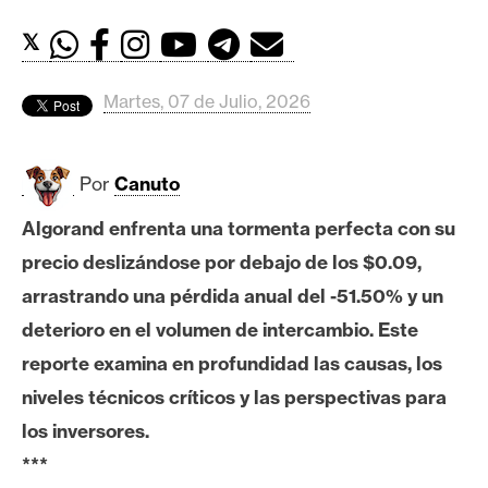
c
a
𝕏
d
o
Martes, 07 de Julio, 2026
s
Por
Canuto
B
i
Algorand enfrenta una tormenta perfecta con su
t
precio deslizándose por debajo de los $0.09,
c
o
arrastrando una pérdida anual del -51.50% y un
i
deterioro en el volumen de intercambio. Este
n
reporte examina en profundidad las causas, los
niveles técnicos críticos y las perspectivas para
E
los inversores.
t
***
h