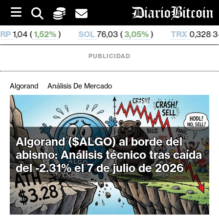
S
k
i
SOL
76,03 (
3,05%
)
TRX
0,328 345 (
0,14%
)
HY
p
t
o
PUBLICIDAD
c
o
n
Algorand
Análisis De Mercado
t
e
C
n
r
t
i
Algorand ($ALGO) al borde del
p
abismo: Análisis técnico tras caída
t
del -2.31% el 7 de julio de 2026
o
M
e
r