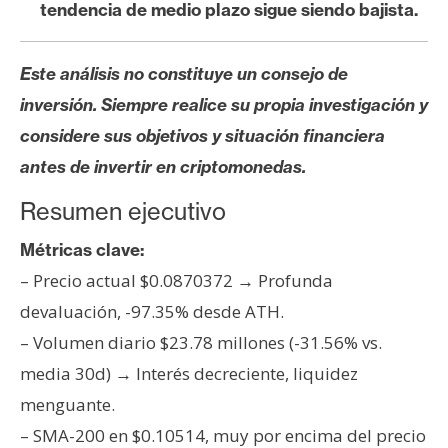
s
tendencia de medio plazo sigue siendo bajista.
Este análisis no constituye un consejo de
N
o
inversión. Siempre realice su propia investigación y
t
considere sus objetivos y situación financiera
a
antes de invertir en criptomonedas.
s
d
Resumen ejecutivo
e
Métricas clave:
P
r
– Precio actual $0.0870372 → Profunda
e
devaluación, -97.35% desde ATH.
n
– Volumen diario $23.78 millones (-31.56% vs.
s
media 30d) → Interés decreciente, liquidez
a
menguante.
– SMA-200 en $0.10514, muy por encima del precio