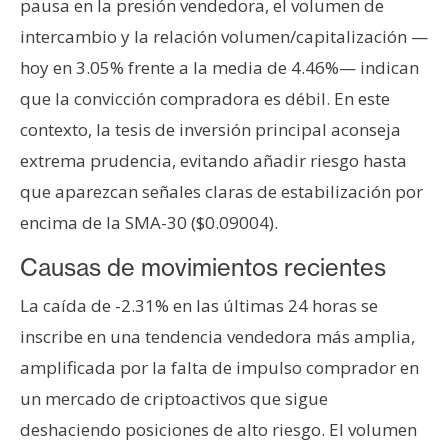
pausa en la presión vendedora, el volumen de
n
intercambio y la relación volumen/capitalización —
t
a
hoy en 3.05% frente a la media de 4.46%— indican
c
que la convicción compradora es débil. En este
t
contexto, la tesis de inversión principal aconseja
o
extrema prudencia, evitando añadir riesgo hasta
y
P
que aparezcan señales claras de estabilización por
u
encima de la SMA-30 ($0.09004).
b
Causas de movimientos recientes
l
i
La caída de -2.31% en las últimas 24 horas se
c
inscribe en una tendencia vendedora más amplia,
i
d
amplificada por la falta de impulso comprador en
a
un mercado de criptoactivos que sigue
d
deshaciendo posiciones de alto riesgo. El volumen