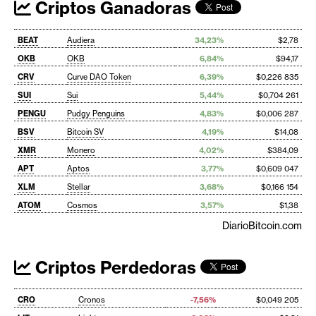
Criptos Ganadoras
BEAT
Audiera
34,23%
$2,78
OKB
OKB
6,84%
$94,17
CRV
Curve DAO Token
6,39%
$0,226 835
SUI
Sui
5,44%
$0,704 261
PENGU
Pudgy Penguins
4,83%
$0,006 287
BSV
Bitcoin SV
4,19%
$14,08
XMR
Monero
4,02%
$384,09
APT
Aptos
3,77%
$0,609 047
XLM
Stellar
3,68%
$0,166 154
ATOM
Cosmos
3,57%
$1,38
DiarioBitcoin.com
Criptos Perdedoras
CRO
Cronos
-7,56%
$0,049 205