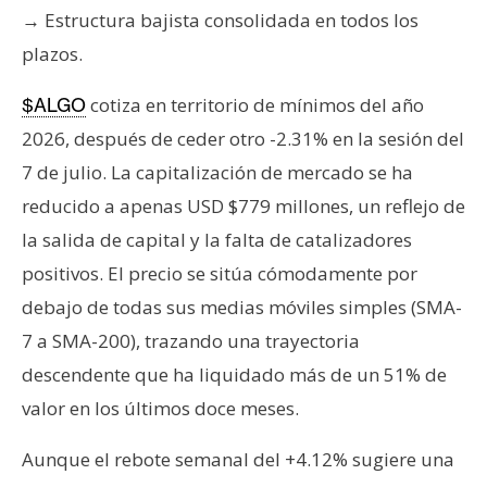
T
→ Estructura bajista consolidada en todos los
e
plazos.
m
a
cotiza en territorio de mínimos del año
$ALGO
s
2026, después de ceder otro -2.31% en la sesión del
7 de julio. La capitalización de mercado se ha
R
reducido a apenas USD $779 millones, un reflejo de
e
c
la salida de capital y la falta de catalizadores
u
positivos. El precio se sitúa cómodamente por
r
debajo de todas sus medias móviles simples (SMA-
s
7 a SMA-200), trazando una trayectoria
o
s
descendente que ha liquidado más de un 51% de
valor en los últimos doce meses.
C
Aunque el rebote semanal del +4.12% sugiere una
o