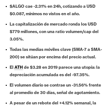
e
$ALGO cae -2.31% en 24h, cotizando a USD
r
$0.087, mínimos no vistos en el año.
e
u
La capitalización de mercado ronda los USD
m
$779 millones, con una ratio volumen/cap del
3.05%.
I
Todas las medias móviles clave (SMA-7 a SMA-
A
200) se sitúan por encima del precio actual.
El
ATH
de $3.28 en 2019 parece una utopía: la
A
n
depreciación acumulada es del -97.35%.
á
El volumen diario se contrae un -31.56% frente
l
i
al promedio de 30 días, señal de agotamiento.
s
A pesar de un rebote del +4.12% semanal, la
i