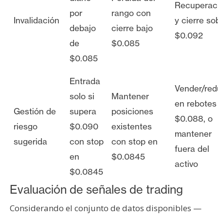
Recuperac
por
rango con
Invalidación
y cierre so
debajo
cierre bajo
$0.092
de
$0.085
$0.085
Entrada
Vender/red
solo si
Mantener
en rebotes
Gestión de
supera
posiciones
$0.088, o
riesgo
$0.090
existentes
mantener
sugerida
con stop
con stop en
fuera del
en
$0.0845
activo
$0.0845
Evaluación de señales de trading
Considerando el conjunto de datos disponibles —