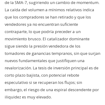
de la SMA-7, sugiriendo un cambio de momentum.
n
t
La caída del volumen a mínimos relativos indica
a
que los compradores se han retirado y que los
c
vendedores ya no encuentran suficiente
t
contraparte, lo que podría preceder a un
o
movimiento brusco. El catalizador dominante
y
P
sigue siendo la presión vendedora de los
u
tomadores de ganancias tempranos, sin que surjan
b
nuevos fundamentales que justifiquen una
l
revalorización. La tesis de inversión principal es de
i
c
corto plazo bajista, con potencial rebote
i
especulativo si se recuperan los flujos; sin
d
embargo, el riesgo de una espiral descendente por
a
iliquidez es muy elevado.
d