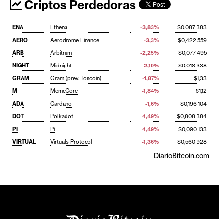
Criptos Perdedoras
ENA
Ethena
-3,83%
$0,087 383
AERO
Aerodrome Finance
-3,3%
$0,422 559
ARB
Arbitrum
-2,25%
$0,077 495
NIGHT
Midnight
-2,19%
$0,018 338
GRAM
Gram (prev. Toncoin)
-1,87%
$1,33
M
MemeCore
-1,84%
$1,12
ADA
Cardano
-1,6%
$0,196 104
DOT
Polkadot
-1,49%
$0,808 384
PI
Pi
-1,49%
$0,090 133
VIRTUAL
Virtuals Protocol
-1,36%
$0,560 928
DiarioBitcoin.com