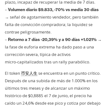
T
plazo, incapaz de recuperar la media de 7 días.
e
–
Volumen diario $9.833, -70% vs media 30 días
m
señal de agotamiento vendedor, pero también
→
a
s
falta de convicción compradora; la liquidez se
contrae peligrosamente.
–
Retorno a 7 días -20,39% y a 90 días +1.021% →
R
e
la fase de euforia extrema ha dado paso a una
c
corrección severa, típica de activos
u
micro‑capitalizados tras un rally parabólico.
r
s
El token
se encuentra en un punto crítico.
币安人生
o
Después de una subida de más de 1.000% en los
s
últimos tres meses y de alcanzar un máximo
histórico de $0,8885 el 7 de junio, el precio ha
C
caído un 24,6% desde ese pico y cotiza por debajo
o