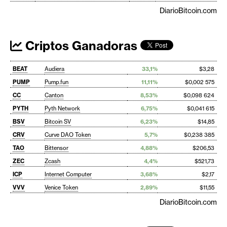
DiarioBitcoin.com
Criptos Ganadoras
BEAT
Audiera
33,1%
$3,28
PUMP
Pump.fun
11,11%
$0,002 575
CC
Canton
8,53%
$0,098 624
PYTH
Pyth Network
6,75%
$0,041 615
BSV
Bitcoin SV
6,23%
$14,85
CRV
Curve DAO Token
5,7%
$0,238 385
TAO
Bittensor
4,88%
$206,53
ZEC
Zcash
4,4%
$521,73
ICP
Internet Computer
3,68%
$2,17
VVV
Venice Token
2,89%
$11,55
DiarioBitcoin.com