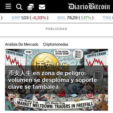
S
k
i
,33%
)
SOL
76,29 (
1,17%
)
TRX
0,329 689 (
0,22%
p
t
o
PUBLICIDAD
c
o
n
Análisis De Mercado
Criptomonedas
t
e
C
n
r
t
i
币安人生 en zona de peligro:
p
volumen se desploma y soporte
t
clave se tambalea
o
M
e
r