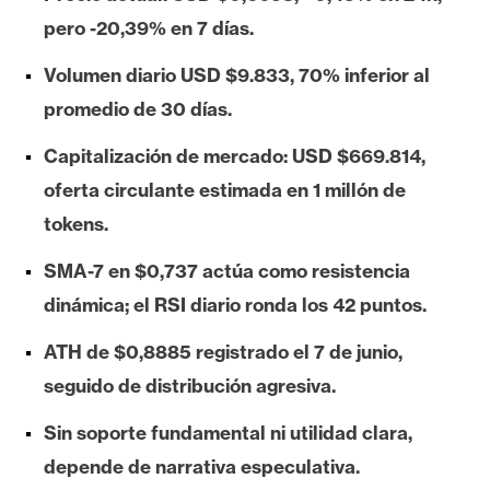
e
pero -20,39% en 7 días.
r
e
Volumen diario USD $9.833, 70% inferior al
u
promedio de 30 días.
m
Capitalización de mercado: USD $669.814,
oferta circulante estimada en 1 millón de
I
tokens.
A
SMA-7 en $0,737 actúa como resistencia
dinámica; el RSI diario ronda los 42 puntos.
A
n
ATH de $0,8885 registrado el 7 de junio,
á
seguido de distribución agresiva.
l
i
Sin soporte fundamental ni utilidad clara,
s
depende de narrativa especulativa.
i