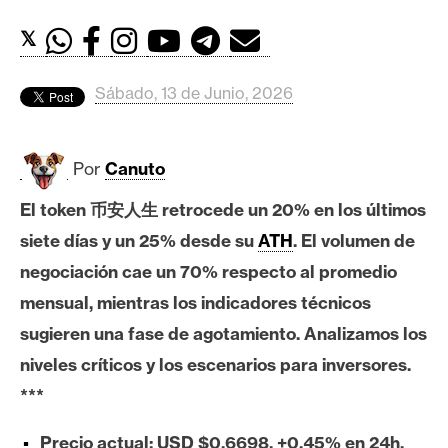
c
a
𝕏
d
o
Sábado, 13 de Junio, 2026
s
Por
Canuto
B
i
El token 币安人生 retrocede un 20% en los últimos
t
siete días y un 25% desde su
ATH
. El volumen de
c
o
negociación cae un 70% respecto al promedio
i
mensual, mientras los indicadores técnicos
n
sugieren una fase de agotamiento. Analizamos los
niveles críticos y los escenarios para inversores.
E
***
t
h
Precio actual: USD $0,6698, +0,45% en 24h,