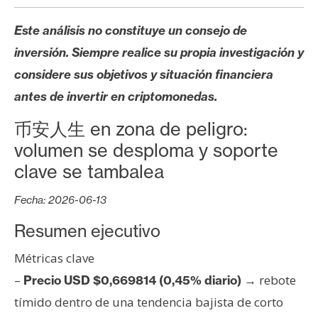
s
Este análisis no constituye un consejo de
inversión. Siempre realice su propia investigación y
N
o
considere sus objetivos y situación financiera
t
antes de invertir en criptomonedas.
a
币安人生 en zona de peligro:
s
d
volumen se desploma y soporte
e
clave se tambalea
P
r
Fecha: 2026-06-13
e
Resumen ejecutivo
n
s
Métricas clave
a
–
rebote
Precio USD $0,669814 (0,45% diario) →
tímido dentro de una tendencia bajista de corto