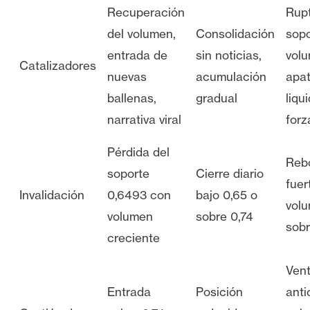
Recuperación
Rupt
del volumen,
Consolidación
sopo
entrada de
sin noticias,
volu
Catalizadores
nuevas
acumulación
apat
ballenas,
gradual
liqu
narrativa viral
forz
Pérdida del
Reb
soporte
Cierre diario
fuer
Invalidación
0,6493 con
bajo 0,65 o
vol
volumen
sobre 0,74
sobr
creciente
Ven
Entrada
Posición
anti