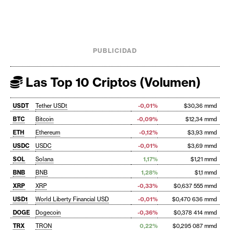
PUBLICIDAD
Las Top 10 Criptos (Volumen)
USDT
Tether USDt
-0,01%
$30,36 mmd
BTC
Bitcoin
-0,09%
$12,34 mmd
ETH
Ethereum
-0,12%
$3,93 mmd
USDC
USDC
-0,01%
$3,69 mmd
SOL
Solana
1,17%
$1,21 mmd
BNB
BNB
1,28%
$1,1 mmd
XRP
XRP
-0,33%
$0,637 555 mmd
USD1
World Liberty Financial USD
-0,01%
$0,470 636 mmd
DOGE
Dogecoin
-0,36%
$0,378 414 mmd
TRX
TRON
0,22%
$0,295 087 mmd